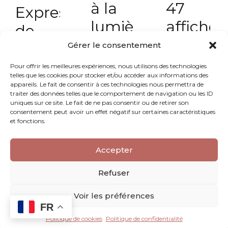
à la
47
Expressions
lumière
affiches
de
des
pour
l’émotion
Gérer le consentement
connaissances
affronte
au
Pour offrir les meilleures expériences, nous utilisons des technologies
telles que les cookies pour stocker et/ou accéder aux informations des
scientifiques
toutes
sein
appareils. Le fait de consentir à ces technologies nous permettra de
traiter des données telles que le comportement de navigation ou les ID
les
de
uniques sur ce site. Le fait de ne pas consentir ou de retirer son
consentement peut avoir un effet négatif sur certaines caractéristiques
situatio
l’échange
et fonctions.
parent-
Accepter
nouveau-
Refuser
né
Voir les préférences
FR
Politique de cookies
Politique de confidentialité
NULL