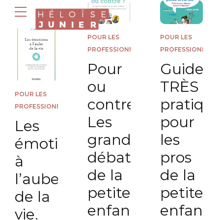
POUR LES
POUR LES
PROFESSIONNELS
PROFESSIONNELS
Pour
Guide
ou
TRÈS
POUR LES
contre.
pratiqu
PROFESSIONNELS
Les
pour
Les
grands
les
émotions
débats
pros
à
de la
de la
l’aube
petite
petite
de la
enfance
enfance
vie.